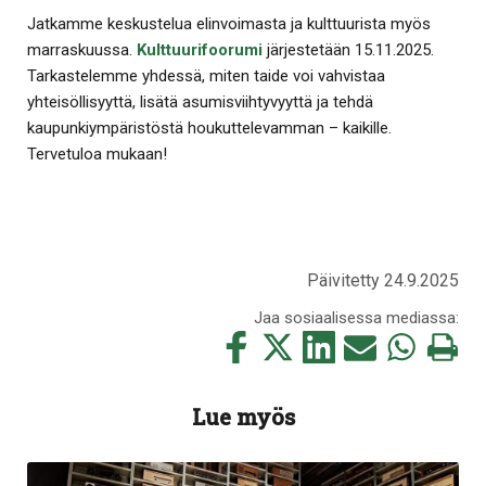
Jatkamme keskustelua elinvoimasta ja kulttuurista myös
marraskuussa.
Kulttuurifoorumi
järjestetään 15.11.2025.
Tarkastelemme yhdessä, miten taide voi vahvistaa
yhteisöllisyyttä, lisätä asumisviihtyvyyttä ja tehdä
kaupunkiympäristöstä houkuttelevamman – kaikille.
Tervetuloa mukaan!
Päivitetty 24.9.2025
Jaa sosiaalisessa mediassa:
Jaa
Jaa
Jaa
Jaa
Jaa
Tulosta
tämä
tämä
tämä
tämä
tämä
tämä
Facebookissa
Twitterissä
LinkedIn:ssä
sähköpostitse
WhatsApp:ss
sivu
Lue myös