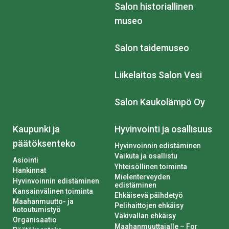
Salon historiallinen
museo
Salon taidemuseo
Liikelaitos Salon Vesi
Salon Kaukolämpö Oy
Kaupunki ja
Hyvinvointi ja osallisuus
päätöksenteko
Hyvinvoinnin edistäminen
Vaikuta ja osallistu
Asiointi
Yhteisöllinen toiminta
Hankinnat
Mielenterveyden
Hyvinvoinnin edistäminen
edistäminen
Kansainvälinen toiminta
Ehkäisevä päihdetyö
Maahanmuutto- ja
Pelihaittojen ehkäisy
kotoutumistyö
Väkivallan ehkäisy
Organisaatio
Maahanmuuttajalle – For