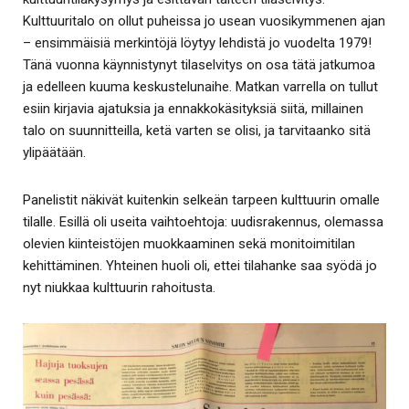
Kulttuuritalo on ollut puheissa jo usean vuosikymmenen ajan
– ensimmäisiä merkintöjä löytyy lehdistä jo vuodelta 1979!
Tänä vuonna käynnistynyt tilaselvitys on osa tätä jatkumoa
ja edelleen kuuma keskustelunaihe. Matkan varrella on tullut
esiin kirjavia ajatuksia ja ennakkokäsityksiä siitä, millainen
talo on suunnitteilla, ketä varten se olisi, ja tarvitaanko sitä
ylipäätään.
Panelistit näkivät kuitenkin selkeän tarpeen kulttuurin omalle
tilalle. Esillä oli useita vaihtoehtoja: uudisrakennus, olemassa
olevien kiinteistöjen muokkaaminen sekä monitoimitilan
kehittäminen. Yhteinen huoli oli, ettei tilahanke saa syödä jo
nyt niukkaa kulttuurin rahoitusta.