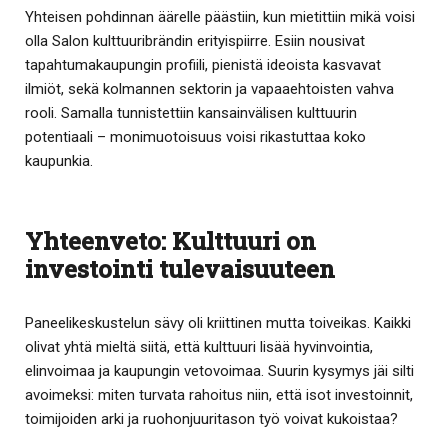
Yhteisen pohdinnan äärelle päästiin, kun mietittiin mikä voisi
olla Salon kulttuuribrändin erityispiirre. Esiin nousivat
tapahtumakaupungin profiili, pienistä ideoista kasvavat
ilmiöt, sekä kolmannen sektorin ja vapaaehtoisten vahva
rooli. Samalla tunnistettiin kansainvälisen kulttuurin
potentiaali – monimuotoisuus voisi rikastuttaa koko
kaupunkia.
Yhteenveto: Kulttuuri on
investointi tulevaisuuteen
Paneelikeskustelun sävy oli kriittinen mutta toiveikas. Kaikki
olivat yhtä mieltä siitä, että kulttuuri lisää hyvinvointia,
elinvoimaa ja kaupungin vetovoimaa. Suurin kysymys jäi silti
avoimeksi: miten turvata rahoitus niin, että isot investoinnit,
toimijoiden arki ja ruohonjuuritason työ voivat kukoistaa?