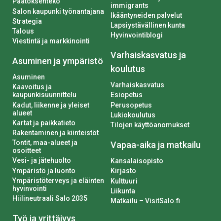
Päätöksenteko
immigrants
Salon kaupunki työnantajana
Ikääntyneiden palvelut
Strategia
Lapsiystävällinen kunta
Talous
Hyvinvointiblogi
Viestintä ja markkinointi
Varhaiskasvatus ja
Asuminen ja ympäristö
koulutus
Asuminen
Varhaiskasvatus
Kaavoitus ja
kaupunkisuunnittelu
Esiopetus
Kadut, liikenne ja yleiset
Perusopetus
alueet
Lukiokoulutus
Kartat ja paikkatieto
Tilojen käyttöanomukset
Rakentaminen ja kiinteistöt
Tontit, maa-alueet ja
Vapaa-aika ja matkailu
osoitteet
Vesi- ja jätehuolto
Kansalaisopisto
Ympäristö ja luonto
Kirjasto
Ympäristöterveys ja eläinten
Kulttuuri
hyvinvointi
Liikunta
Hiilineutraali Salo 2035
Matkailu – VisitSalo.fi
Työ ja yrittäjyys