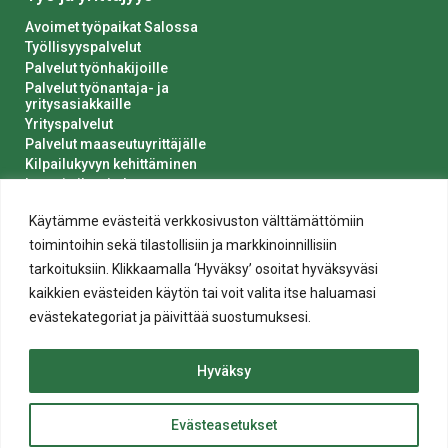
Avoimet työpaikat Salossa
Työllisyyspalvelut
Palvelut työnhakijoille
Palvelut työnantaja- ja
yritysasiakkaille
Yrityspalvelut
Palvelut maaseutuyrittäjälle
Kilpailukyvyn kehittäminen
Luvat ja ilmoitukset
Kaupungin hankinnat
Käytämme evästeitä verkkosivuston välttämättömiin
toimintoihin sekä tilastollisiin ja markkinoinnillisiin
tarkoituksiin. Klikkaamalla ‘Hyväksy’ osoitat hyväksyväsi
kaikkien evästeiden käytön tai voit valita itse haluamasi
evästekategoriat ja päivittää suostumuksesi.
Tietosuoja
Hyväksy
Evästeiden käyttö
Saavutettavuusseloste
Evästeasetukset