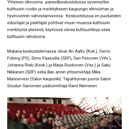
Yhteinen elinvoima -paneelikeskustelussa syvennyttiin
kulttuurin rooliin ja merkitykseen kaupungin elinvoiman ja
hyvinvoinnin vahvistamisessa. Keskustelussa eri puolueiden
edustajat ja päättäjät pohtivat muun muassa kulttuurin
merkitystä yleisesti, käytössä olevia kulttuuritiloja sekä
kulttuurin rahoitusta.
Mukana keskustelemassa olivat Ari Aalto (Kok.), Osmo
Friberg (PS), Simo Paassilta (SDP), Sari Pesonen (Vihr.),
Johanna Riski (Kesk.) ja Marja Ruokonen (Vas.) ja Saku
Nikkanen (SDP) sekä illan annin yhteenvetäjä Mika
Mannervesi (Salon kaupunki). Tapahtuman juonsi Salon
Seudun Sanomien päätoimittaja Rami Nieminen.