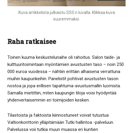
Kuva artikkelista julkaistu SSS:n luvalla. Klikkaa kuva
suuremmaksi.
Raha ratkaisee
Toinen kuuma keskustelunaihe oli rahoitus. Salon taide- ja
kulttuuritoimintaan myöntämien avustusten taso – noin 250
000 euroa vuodessa – nähtiin erittäin alhaisena verrattuna
muihin kaupunkeihin. Panelistit pohtivat avustusten tason
nostoa ja jopa erillisen tapahtuma-avustusmallin luomista.
Samalla mietittiin, miten kaupungin tiloja voisi hyödyntää
yhdenvertaisemmin eri toimijoiden kesken.
Tilastoista ja faktoista kiinnostuneet voivat tutustua
Valtionkonttorin ylläpitämään Tutki hallintoa -palveluun.
Palvelussa voii tutkia muun muassa eri kuntien