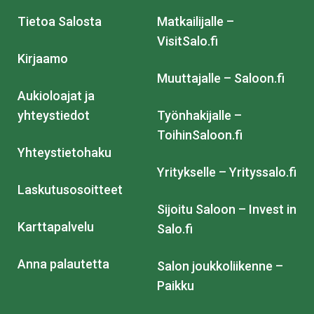
Tietoa Salosta
Matkailijalle –
VisitSalo.fi
Kirjaamo
Muuttajalle – Saloon.fi
Aukioloajat ja
yhteystiedot
Työnhakijalle –
ToihinSaloon.fi
Yhteystietohaku
Yritykselle – Yrityssalo.fi
Laskutusosoitteet
Sijoitu Saloon – Invest in
Karttapalvelu
Salo.fi
Anna palautetta
Salon joukkoliikenne –
Paikku