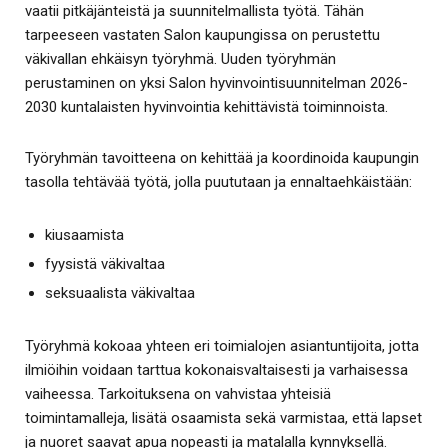
vaatii pitkäjänteistä ja suunnitelmallista työtä. Tähän
tarpeeseen vastaten Salon kaupungissa on perustettu
väkivallan ehkäisyn työryhmä. Uuden työryhmän
perustaminen on yksi Salon hyvinvointisuunnitelman 2026-
2030 kuntalaisten hyvinvointia kehittävistä toiminnoista.
Työryhmän tavoitteena on kehittää ja koordinoida kaupungin
tasolla tehtävää työtä, jolla puututaan ja ennaltaehkäistään:
kiusaamista
fyysistä väkivaltaa
seksuaalista väkivaltaa
Työryhmä kokoaa yhteen eri toimialojen asiantuntijoita, jotta
ilmiöihin voidaan tarttua kokonaisvaltaisesti ja varhaisessa
vaiheessa. Tarkoituksena on vahvistaa yhteisiä
toimintamalleja, lisätä osaamista sekä varmistaa, että lapset
ja nuoret saavat apua nopeasti ja matalalla kynnyksellä.