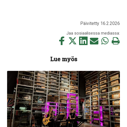
Päivitetty 16.2.2026
Jaa sosiaalisessa mediassa:
Jaa
Jaa
Jaa
Jaa
Jaa
Tulosta
tämä
tämä
tämä
tämä
tämä
tämä
Facebookissa
Twitterissä
LinkedIn:ssä
sähköpostitse
WhatsApp:ss
sivu
Lue myös