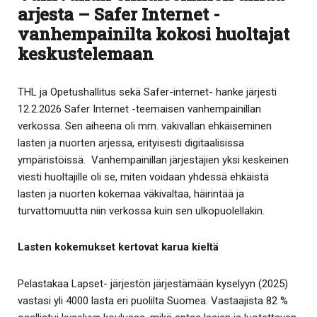
arjesta – Safer Internet -
vanhempainilta kokosi huoltajat
keskustelemaan
THL ja Opetushallitus sekä Safer-internet- hanke järjesti
12.2.2026 Safer Internet -teemaisen vanhempainillan
verkossa. Sen aiheena oli mm. väkivallan ehkäiseminen
lasten ja nuorten arjessa, erityisesti digitaalisissa
ympäristöissä. Vanhempainillan järjestäjien yksi keskeinen
viesti huoltajille oli se, miten voidaan yhdessä ehkäistä
lasten ja nuorten kokemaa väkivaltaa, häirintää ja
turvattomuutta niin verkossa kuin sen ulkopuolellakin.
Lasten kokemukset kertovat karua kieltä
Pelastakaa Lapset- järjestön järjestämään kyselyyn (2025)
vastasi yli 4000 lasta eri puolilta Suomea. Vastaajista 82 %