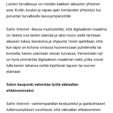
Lasten turvallisuus on meidän kaikkien aikuisten yhteinen
asia. Kodin, koulun ja vapaa-ajan toimijoiden yhteistyö luo
perustan turvalliselle kasvuympäristölle.
Safer Internet -illassa muistutettiin, että digitaalinen maailma
on tärkeä osa lasten elämää ja siksi myös siellä tarvitaan
aikuisen tukea, läsnäoloa ja ohjausta. Usein ajatellaan, että
kun lapsi on kotona omassa huoneessaan puhelimella tai
koneella, hänen uskotaan olevan turvassa. Viimeistään nyt
on hyvä ymmärtää digitaalisen maailman riskit, jotka voivat
tulla kenen tahansa nettiä käyttävän lapsen tai nuoren
elämään.
Salon kaupunki vahvistaa työtä väkivallan
ehkäisemiseksi
Safer Internet -vanhempainillan keskustelut ja ajankohtaiset
tutkimustulokset osoittavat, että väkivallan ehkäiseminen