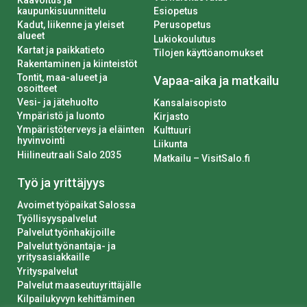
Kaavoitus ja
kaupunkisuunnittelu
Esiopetus
Kadut, liikenne ja yleiset
Perusopetus
alueet
Lukiokoulutus
Kartat ja paikkatieto
Tilojen käyttöanomukset
Rakentaminen ja kiinteistöt
Tontit, maa-alueet ja
Vapaa-aika ja matkailu
osoitteet
Vesi- ja jätehuolto
Kansalaisopisto
Ympäristö ja luonto
Kirjasto
Ympäristöterveys ja eläinten
Kulttuuri
hyvinvointi
Liikunta
Hiilineutraali Salo 2035
Matkailu – VisitSalo.fi
Työ ja yrittäjyys
Avoimet työpaikat Salossa
Työllisyyspalvelut
Palvelut työnhakijoille
Palvelut työnantaja- ja
yritysasiakkaille
Yrityspalvelut
Palvelut maaseutuyrittäjälle
Kilpailukyvyn kehittäminen