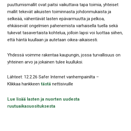
puuttumismallit ovat paitsi vaikuttava tapa toimia, yhteiset
mallit tekevät aikuisten toiminnasta johdonmukaista ja
selkeää, vähentävät lasten epävarmuutta ja pelkoa,
ehkäisevät ongelmien pahenemista varhaisella tuella sekä
tukevat tasavertaista kohtelua, jolloin lapsi voi luottaa siihen,
että häntä kuullaan ja autetaan oikea-aikaisesti.
Yhdessä voimme rakentaa kaupungin, jossa turvallisuus on
yhteinen arvo ja jokainen tulee kuulluksi.
Lähteet: 12.2.26 Safer Internet vanhempainilta –
Klikkaa hankkeen
tästä
nettisivuille
Lue lisää lasten ja nuorten uudesta
ruutuaikasuosituksesta