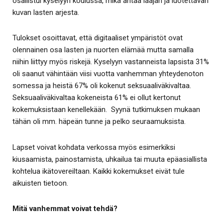
osallistui kyselyyn koulussa, mikä antaa laajan ja luotettavan
kuvan lasten arjesta.
Tulokset osoittavat, että digitaaliset ympäristöt ovat
olennainen osa lasten ja nuorten elämää mutta samalla
niihin liittyy myös riskejä. Kyselyyn vastanneista lapsista 31%
oli saanut vähintään viisi vuotta vanhemman yhteydenoton
somessa ja heistä 67% oli kokenut seksuaaliväkivaltaa.
Seksuaaliväkivaltaa kokeneista 61% ei ollut kertonut
kokemuksistaan kenellekään. Syynä tutkimuksen mukaan
tähän oli mm. häpeän tunne ja pelko seuraamuksista.
Lapset voivat kohdata verkossa myös esimerkiksi
kiusaamista, painostamista, uhkailua tai muuta epäasiallista
kohtelua ikätovereiltaan. Kaikki kokemukset eivät tule
aikuisten tietoon.
Mitä vanhemmat voivat tehdä?