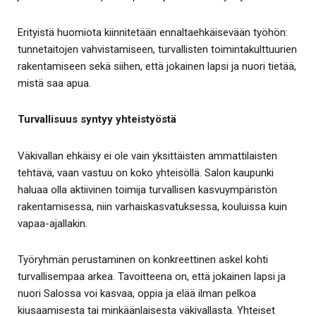
Erityistä huomiota kiinnitetään ennaltaehkäisevään työhön:
tunnetaitojen vahvistamiseen, turvallisten toimintakulttuurien
rakentamiseen sekä siihen, että jokainen lapsi ja nuori tietää,
mistä saa apua.
Turvallisuus syntyy yhteistyöstä
Väkivallan ehkäisy ei ole vain yksittäisten ammattilaisten
tehtävä, vaan vastuu on koko yhteisöllä. Salon kaupunki
haluaa olla aktiivinen toimija turvallisen kasvuympäristön
rakentamisessa, niin varhaiskasvatuksessa, kouluissa kuin
vapaa-ajallakin.
Työryhmän perustaminen on konkreettinen askel kohti
turvallisempaa arkea. Tavoitteena on, että jokainen lapsi ja
nuori Salossa voi kasvaa, oppia ja elää ilman pelkoa
kiusaamisesta tai minkäänlaisesta väkivallasta. Yhteiset