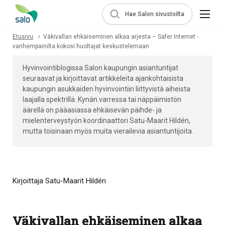
Hae Salon sivustoilta
Etusivu
Väkivallan ehkäiseminen alkaa arjesta – Safer Internet -
vanhempainilta kokosi huoltajat keskustelemaan
Hyvinvointiblogissa Salon kaupungin asiantuntijat
seuraavat ja kirjoittavat artikkeleita ajankohtaisista
kaupungin asukkaiden hyvinvointiin liittyvistä aiheista
laajalla spektrillä. Kynän varressa tai näppäimistön
äärellä on pääasiassa ehkäisevän päihde- ja
mielenterveystyön koordinaattori Satu-Maarit Hildén,
mutta toisinaan myös muita vierailevia asiantuntijoita.
Kirjoittaja Satu-Maarit Hildén
Väkivallan ehkäiseminen alkaa