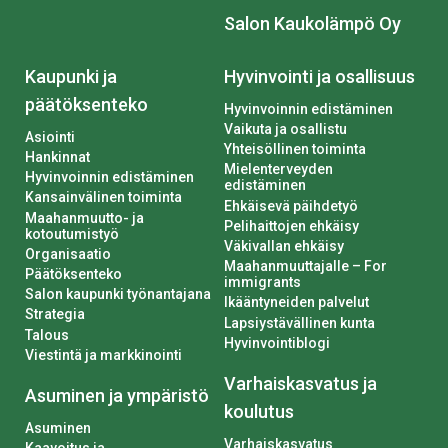
Salon Kaukolämpö Oy
Kaupunki ja
Hyvinvointi ja osallisuus
päätöksenteko
Hyvinvoinnin edistäminen
Vaikuta ja osallistu
Asiointi
Yhteisöllinen toiminta
Hankinnat
Mielenterveyden
Hyvinvoinnin edistäminen
edistäminen
Kansainvälinen toiminta
Ehkäisevä päihdetyö
Maahanmuutto- ja
Pelihaittojen ehkäisy
kotoutumistyö
Väkivallan ehkäisy
Organisaatio
Maahanmuuttajalle – For
Päätöksenteko
immigrants
Salon kaupunki työnantajana
Ikääntyneiden palvelut
Strategia
Lapsiystävällinen kunta
Talous
Hyvinvointiblogi
Viestintä ja markkinointi
Varhaiskasvatus ja
Asuminen ja ympäristö
koulutus
Asuminen
Varhaiskasvatus