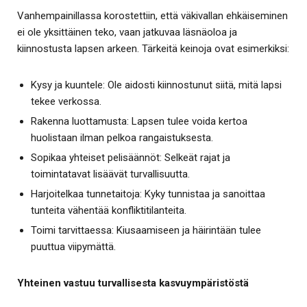
Vanhempainillassa korostettiin, että väkivallan ehkäiseminen
ei ole yksittäinen teko, vaan jatkuvaa läsnäoloa ja
kiinnostusta lapsen arkeen. Tärkeitä keinoja ovat esimerkiksi:
Kysy ja kuuntele: Ole aidosti kiinnostunut siitä, mitä lapsi
tekee verkossa.
Rakenna luottamusta: Lapsen tulee voida kertoa
huolistaan ilman pelkoa rangaistuksesta.
Sopikaa yhteiset pelisäännöt: Selkeät rajat ja
toimintatavat lisäävät turvallisuutta.
Harjoitelkaa tunnetaitoja: Kyky tunnistaa ja sanoittaa
tunteita vähentää konfliktitilanteita.
Toimi tarvittaessa: Kiusaamiseen ja häirintään tulee
puuttua viipymättä.
Yhteinen vastuu turvallisesta kasvuympäristöstä