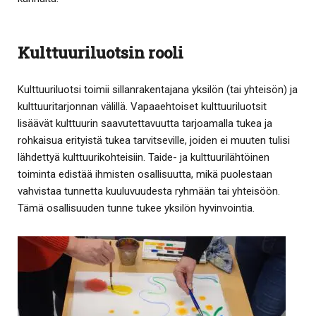
Kulttuuriluotsin rooli
Kulttuuriluotsi toimii sillanrakentajana yksilön (tai yhteisön) ja
kulttuuritarjonnan välillä. Vapaaehtoiset kulttuuriluotsit
lisäävät kulttuurin saavutettavuutta tarjoamalla tukea ja
rohkaisua erityistä tukea tarvitseville, joiden ei muuten tulisi
lähdettyä kulttuurikohteisiin. Taide- ja kulttuurilähtöinen
toiminta edistää ihmisten osallisuutta, mikä puolestaan
vahvistaa tunnetta kuuluvuudesta ryhmään tai yhteisöön.
Tämä osallisuuden tunne tukee yksilön hyvinvointia.