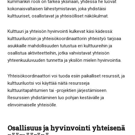
kummankin rooli on tärkeä yksinään, yhdessä he luovat
kokonaisvaltaisen lähestymistavan, joka yhdistäisi
kulttuuriset, osallistavat ja yhteisölliset näkökulmat.
Kulttuuri ja yhteisön hyvinvointi kulkevat käsi kädessä:
kulttuuriluotsin ja yhteisökoordinaattorin yhteistyö tarjoaa
asukkaille mahdollisuuden tutustua eri kulttuureihin ja
osallistua aktiviteetteihin, jotka vahvistavat yhteisön
yhteenkuuluvuuden tunnetta ja yksilön mielen hyvinvointia.
Yhteisökoordinaattori voi tuoda esiin paikalliset resurssit, ja
kulttuuriluotsi voi käyttää näitä resursseja
kulttuuritapahtumien tai -projektien järjestämiseen.
Resurssien yhdistäminen luo pohjan kestävälle ja
elinvoimaiselle yhteisölle.
Osallisuus ja hyvinvointi yhteisenä