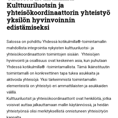
Kulttuuriluotsin ja
yhteisökoordinaattorin yhteistyö
yksilön hyvinvoinnin
edistämiseksi
Salossa on pohdittu Yhdessä kotikulmilla®-toimintamallin
mahdollista integrointia nykyisten kulttuuriluotsi- ja
yhteisökoordinaattorin toimintojen sisään. Yhteisöjen
hyvinvointi ja osallisuus ovat keskeinen asia, kun puhutaan
Yhdessä kotikulmilla® -toimintamallista. Tämä Ikäinstituutin
toimintamalli on konkreettinen tapa tukea asukkaita ja
aktivoida yhteisöjä. Yksi tärkeimmistä toimintamallin
elementeistä on yhteistyö eri ammattilaisten ja asukkaiden
välillä.
Kulttuuriluotsit ja yhteisökoordinaattorit ovat henkilöitä, jotka
voisivat auttaa jalkauttamaan mallin käytännössä, ja heidän
yhteistyönsä olisi merkityksellistä onnistuneen yhteisötyön
kannalta.