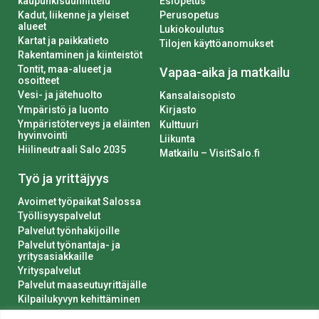
kaupunkisuunnittelu
Esiopetus
Kadut, liikenne ja yleiset
Perusopetus
alueet
Lukiokoulutus
Kartat ja paikkatieto
Tilojen käyttöanomukset
Rakentaminen ja kiinteistöt
Tontit, maa-alueet ja
Vapaa-aika ja matkailu
osoitteet
Vesi- ja jätehuolto
Kansalaisopisto
Ympäristö ja luonto
Kirjasto
Ympäristöterveys ja eläinten
Kulttuuri
hyvinvointi
Liikunta
Hiilineutraali Salo 2035
Matkailu – VisitSalo.fi
Työ ja yrittäjyys
Avoimet työpaikat Salossa
Työllisyyspalvelut
Palvelut työnhakijoille
Palvelut työnantaja- ja
yritysasiakkaille
Yrityspalvelut
Palvelut maaseutuyrittäjälle
Kilpailukyvyn kehittäminen
Luvat ja ilmoitukset