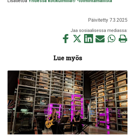
Lisätietoa
Yhdessä kotikulmilla® -toimintamallista
Päivitetty 7.3.2025
Jaa sosiaalisessa mediassa:
Jaa
Jaa
Jaa
Jaa
Jaa
Tulosta
tämä
tämä
tämä
tämä
tämä
tämä
Facebookissa
Twitterissä
LinkedIn:ssä
sähköpostitse
WhatsApp:ss
sivu
Lue myös