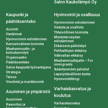
Salon Kaukolämpö Oy
Kaupunki ja
Hyvinvointi ja osallisuus
päätöksenteko
Hyvinvoinnin edistäminen
Vaikuta ja osallistu
Asiointi
Yhteisöllinen toiminta
Hankinnat
Mielenterveyden
Hyvinvoinnin edistäminen
edistäminen
Kansainvälinen toiminta
Ehkäisevä päihdetyö
Maahanmuutto- ja
Pelihaittojen ehkäisy
kotoutumistyö
Väkivallan ehkäisy
Organisaatio
Maahanmuuttajalle – For
Päätöksenteko
immigrants
Salon kaupunki työnantajana
Ikääntyneiden palvelut
Strategia
Lapsiystävällinen kunta
Talous
Hyvinvointiblogi
Viestintä ja markkinointi
Varhaiskasvatus ja
Asuminen ja ympäristö
koulutus
Asuminen
Varhaiskasvatus
Kaavoitus ja