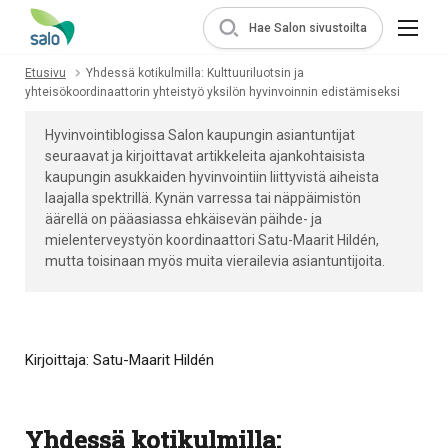
Hae Salon sivustoilta
Etusivu
Yhdessä kotikulmilla: Kulttuuriluotsin ja
yhteisökoordinaattorin yhteistyö yksilön hyvinvoinnin edistämiseksi
Hyvinvointiblogissa Salon kaupungin asiantuntijat
seuraavat ja kirjoittavat artikkeleita ajankohtaisista
kaupungin asukkaiden hyvinvointiin liittyvistä aiheista
laajalla spektrillä. Kynän varressa tai näppäimistön
äärellä on pääasiassa ehkäisevän päihde- ja
mielenterveystyön koordinaattori Satu-Maarit Hildén,
mutta toisinaan myös muita vierailevia asiantuntijoita.
Kirjoittaja: Satu-Maarit Hildén
Yhdessä kotikulmilla: