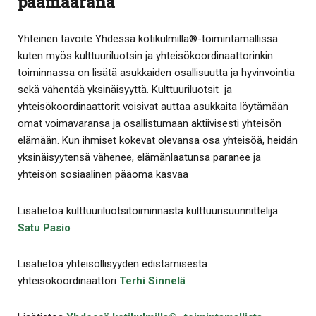
päämääränä
Yhteinen tavoite Yhdessä kotikulmilla®-toimintamallissa
kuten myös kulttuuriluotsin ja yhteisökoordinaattorinkin
toiminnassa on lisätä asukkaiden osallisuutta ja hyvinvointia
sekä vähentää yksinäisyyttä. Kulttuuriluotsit ja
yhteisökoordinaattorit voisivat auttaa asukkaita löytämään
omat voimavaransa ja osallistumaan aktiivisesti yhteisön
elämään. Kun ihmiset kokevat olevansa osa yhteisöä, heidän
yksinäisyytensä vähenee, elämänlaatunsa paranee ja
yhteisön sosiaalinen pääoma kasvaa
Lisätietoa kulttuuriluotsitoiminnasta kulttuurisuunnittelija
Satu Pasio
Lisätietoa yhteisöllisyyden edistämisestä
yhteisökoordinaattori
Terhi Sinnelä