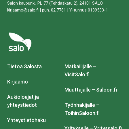
Salon kaupunki, PL 77 (Tehdaskatu 2), 24101 SALO
kirjaamo@salo.fi
| puh.
02 7781
| Y-tunnus 0139533-1
Tietoa Salosta
Matkailijalle –
VisitSalo.fi
Kirjaamo
Muuttajalle – Saloon.fi
Aukioloajat ja
yhteystiedot
Työnhakijalle –
ToihinSaloon.fi
Yhteystietohaku
Yritykselle – Yrityssalo.fi