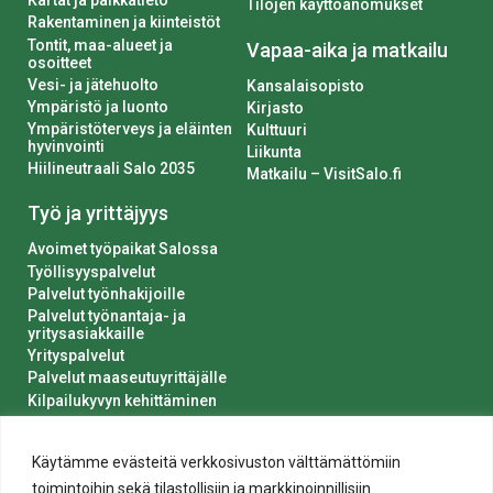
Kartat ja paikkatieto
Tilojen käyttöanomukset
Rakentaminen ja kiinteistöt
Tontit, maa-alueet ja
Vapaa-aika ja matkailu
osoitteet
Vesi- ja jätehuolto
Kansalaisopisto
Ympäristö ja luonto
Kirjasto
Ympäristöterveys ja eläinten
Kulttuuri
hyvinvointi
Liikunta
Hiilineutraali Salo 2035
Matkailu – VisitSalo.fi
Työ ja yrittäjyys
Avoimet työpaikat Salossa
Työllisyyspalvelut
Palvelut työnhakijoille
Palvelut työnantaja- ja
yritysasiakkaille
Yrityspalvelut
Palvelut maaseutuyrittäjälle
Kilpailukyvyn kehittäminen
Luvat ja ilmoitukset
Kaupungin hankinnat
Käytämme evästeitä verkkosivuston välttämättömiin
toimintoihin sekä tilastollisiin ja markkinoinnillisiin