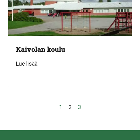
Kaivolan koulu
Lue lisää
1
2
3