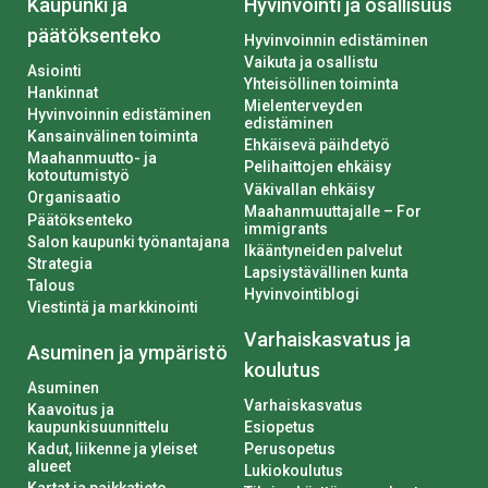
Kaupunki ja
Hyvinvointi ja osallisuus
päätöksenteko
Hyvinvoinnin edistäminen
Vaikuta ja osallistu
Asiointi
Yhteisöllinen toiminta
Hankinnat
Mielenterveyden
Hyvinvoinnin edistäminen
edistäminen
Kansainvälinen toiminta
Ehkäisevä päihdetyö
Maahanmuutto- ja
Pelihaittojen ehkäisy
kotoutumistyö
Väkivallan ehkäisy
Organisaatio
Maahanmuuttajalle – For
Päätöksenteko
immigrants
Salon kaupunki työnantajana
Ikääntyneiden palvelut
Strategia
Lapsiystävällinen kunta
Talous
Hyvinvointiblogi
Viestintä ja markkinointi
Varhaiskasvatus ja
Asuminen ja ympäristö
koulutus
Asuminen
Varhaiskasvatus
Kaavoitus ja
kaupunkisuunnittelu
Esiopetus
Kadut, liikenne ja yleiset
Perusopetus
alueet
Lukiokoulutus