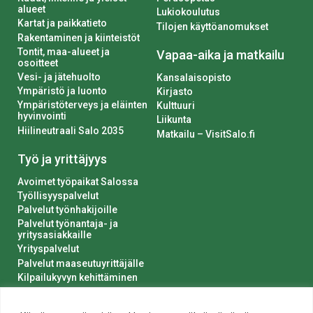
alueet
Lukiokoulutus
Kartat ja paikkatieto
Tilojen käyttöanomukset
Rakentaminen ja kiinteistöt
Tontit, maa-alueet ja
Vapaa-aika ja matkailu
osoitteet
Vesi- ja jätehuolto
Kansalaisopisto
Ympäristö ja luonto
Kirjasto
Ympäristöterveys ja eläinten
Kulttuuri
hyvinvointi
Liikunta
Hiilineutraali Salo 2035
Matkailu – VisitSalo.fi
Työ ja yrittäjyys
Avoimet työpaikat Salossa
Työllisyyspalvelut
Palvelut työnhakijoille
Palvelut työnantaja- ja
yritysasiakkaille
Yrityspalvelut
Palvelut maaseutuyrittäjälle
Kilpailukyvyn kehittäminen
Luvat ja ilmoitukset
Kaupungin hankinnat