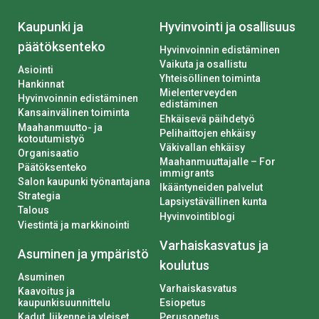
Kaupunki ja
Hyvinvointi ja osallisuus
päätöksenteko
Hyvinvoinnin edistäminen
Vaikuta ja osallistu
Asiointi
Yhteisöllinen toiminta
Hankinnat
Mielenterveyden
Hyvinvoinnin edistäminen
edistäminen
Kansainvälinen toiminta
Ehkäisevä päihdetyö
Maahanmuutto- ja
Pelihaittojen ehkäisy
kotoutumistyö
Väkivallan ehkäisy
Organisaatio
Maahanmuuttajalle – For
Päätöksenteko
immigrants
Salon kaupunki työnantajana
Ikääntyneiden palvelut
Strategia
Lapsiystävällinen kunta
Talous
Hyvinvointiblogi
Viestintä ja markkinointi
Varhaiskasvatus ja
Asuminen ja ympäristö
koulutus
Asuminen
Varhaiskasvatus
Kaavoitus ja
kaupunkisuunnittelu
Esiopetus
Kadut, liikenne ja yleiset
Perusopetus