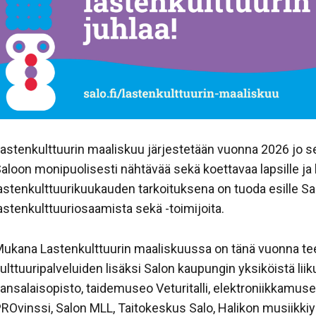
astenkulttuurin maaliskuu järjestetään vuonna 2026 jo 
aloon monipuolisesti nähtävää sekä koettavaa lapsille ja l
astenkulttuurikuukauden tarkoituksena on tuoda esille Sa
astenkulttuuriosaamista sekä -toimijoita.
ukana Lastenkulttuurin maaliskuussa on tänä vuonna t
ulttuuripalveluiden lisäksi Salon kaupungin yksiköistä
lii
ansalaisopisto, taidemuseo Veturitalli, elektroniikkamuse
ROvinssi, Salon MLL, Taitokeskus Salo, Halikon musiikkiyh