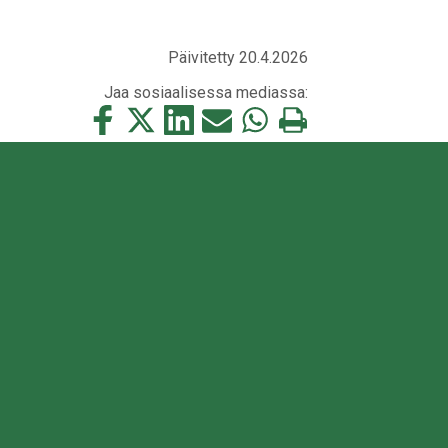
Päivitetty 20.4.2026
Jaa sosiaalisessa mediassa:
Jaa
Jaa
Jaa
Jaa
Jaa
Tulosta
tämä
tämä
tämä
tämä
tämä
tämä
Facebookissa
Twitterissä
LinkedIn:ssä
sähköpostitse
WhatsApp:ssa
sivu