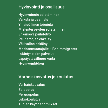
Hyvinvointi ja osallisuus
Hyvinvoinnin edistäminen
Vaikuta ja osallistu
Yhteisöllinen toiminta
Mielenterveyden edistäminen
Ehkäisevä päihdetyö
Pelihaittojen ehkäisy
Väkivallan ehkäisy
Maahanmuuttajalle – For immigrants
Ikääntyneiden palvelut
Lapsiystävällinen kunta
Hyvinvointiblogi
Varhaiskasvatus ja koulutus
Varhaiskasvatus
Esiopetus
Perusopetus
Lukiokoulutus
Tilojen käyttöanomukset