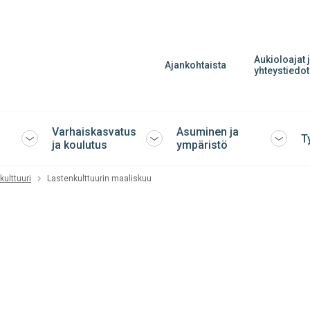
Aukioloajat 
Ajankohtaista
yhteystiedot
Varhaiskasvatus
Asuminen ja
T
Avaa
Avaa
Avaa
ja koulutus
ympäristö
tai
tai
tai
sulje
sulje
sulje
kulttuuri
Lastenkulttuurin maaliskuu
alavalikko
alavalikko
alavalik