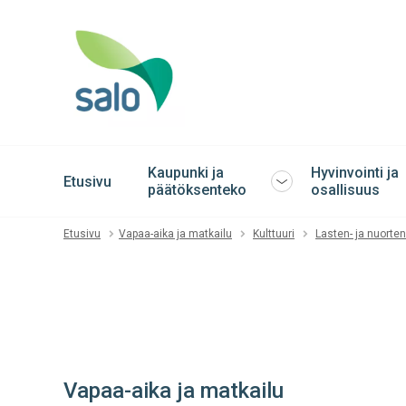
Kaupunki ja
Hyvinvointi ja
Etusivu
Avaa
päätöksenteko
osallisuus
tai
sulje
Etusivu
Vapaa-aika ja matkailu
Kulttuuri
Lasten- ja nuorten
alavalikko
Vapaa-aika ja matkailu