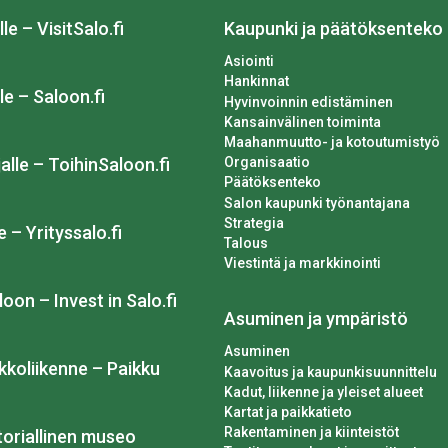
lle – VisitSalo.fi
Kaupunki ja päätöksenteko
Asiointi
Hankinnat
le – Saloon.fi
Hyvinvoinnin edistäminen
Kansainvälinen toiminta
Maahanmuutto- ja kotoutumistyö
Organisaatio
alle – ToihinSaloon.fi
Päätöksenteko
Salon kaupunki työnantajana
Strategia
e – Yrityssalo.fi
Talous
Viestintä ja markkinointi
loon – Invest in Salo.fi
Asuminen ja ympäristö
Asuminen
kkoliikenne – Paikku
Kaavoitus ja kaupunkisuunnittelu
Kadut, liikenne ja yleiset alueet
Kartat ja paikkatieto
Rakentaminen ja kiinteistöt
toriallinen museo