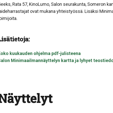
eeks, Rata 57, KinoLumo, Salon seurakunta, Someron ka
aideharrastajat ovat mukana yhteistyössä. Lisäksi Minima
oimijoita.
Lisätietoja:
oko kuukauden ohjelma pdf-julisteena
alon Minimaailmannäyttelyn kartta ja lyhyet teostied
Näyttelyt