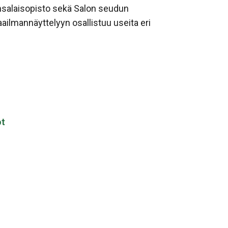
nsalaisopisto sekä Salon seudun
ailmannäyttelyyn osallistuu useita eri
ot