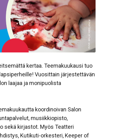
seitsemättä kertaa. Teemakuukausi tuo
apsiperheille! Vuosittain järjestettävän
lon laajaa ja monipuolista
eemakuukautta koordinoivan
Salon
kuntapalvelut, musiikkiopisto,
o sekä kirjastot. Myös Teatteri
distys, Kutikuti-orkesteri, Keeper of