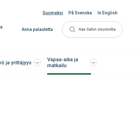
Suomeksi
På Svenska
In English
ja
Anna palautetta
Hae Salon sivustoilta
Vapaa-aika ja
yö ja yrittäjyys
Avaa
Avaa
matkailu
tai
tai
sulje
sulje
ko
alavalikko
alavalikko