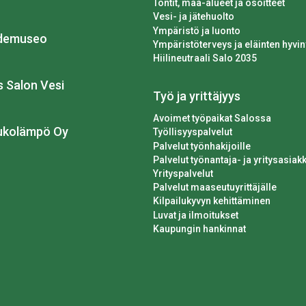
Tontit, maa-alueet ja osoitteet
Vesi- ja jätehuolto
Ympäristö ja luonto
idemuseo
Ympäristöterveys ja eläinten hyvin
Hiilineutraali Salo 2035
os Salon Vesi
Työ ja yrittäjyys
Avoimet työpaikat Salossa
ukolämpö Oy
Työllisyyspalvelut
Palvelut työnhakijoille
Palvelut työnantaja- ja yritysasiakk
Yrityspalvelut
Palvelut maaseutuyrittäjälle
Kilpailukyvyn kehittäminen
Luvat ja ilmoitukset
Kaupungin hankinnat