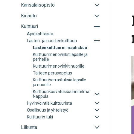
Avaa
Kansalaisopisto
tai
Avaa
Kirjasto
sulje
tai
alavalikko
Avaa
Kulttuuri
sulje
tai
alavalikko
Ajankohtaista
sulje
Avaa
Lasten- ja nuortenkulttuuri
alavalikko
tai
Lastenkulttuurin maaliskuu
sulje
Kulttuurimenovinkit lapsille ja
alavalikko
perheille
Kulttuurimenovinkit nuorille
Taiteen perusopetus
Kulttuuriharrastuksia lapsille
ja nuorille
Avaa
Kulttuurikasvatussuunnitelma
tai
Nappula
sulje
Avaa
Hyvinvointia kulttuurista
alavalikko
tai
Avaa
Osallisuus ja yhteistyö
sulje
tai
Avaa
Kulttuurin tuki
alavalikko
sulje
tai
alavalikko
sulje
Avaa
Liikunta
alavalikko
tai