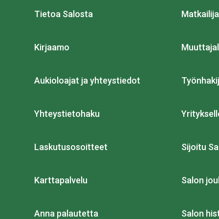
Tietoa Salosta
Matkailija
Kirjaamo
Muuttajal
Aukioloajat ja yhteystiedot
Työnhakij
Yhteystietohaku
Yrityksell
Laskutusosoitteet
Sijoitu Sa
Karttapalvelu
Salon jou
Anna palautetta
Salon his