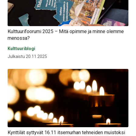
Kulttuurifoorumi 2025 – Mitä opimme ja minne olemme
menossa?
Kulttuuriblogi
Julkaistu 20.11.2025
Kynttilät syttyvät 16.11 itsemurhan tehneiden muistoksi