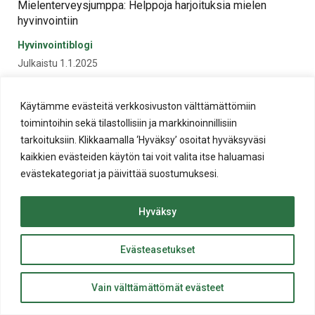
Mielenterveysjumppa: Helppoja harjoituksia mielen
hyvinvointiin
Hyvinvointiblogi
Julkaistu 1.1.2025
Käytämme evästeitä verkkosivuston välttämättömiin
toimintoihin sekä tilastollisiin ja markkinoinnillisiin
tarkoituksiin. Klikkaamalla ‘Hyväksy’ osoitat hyväksyväsi
kaikkien evästeiden käytön tai voit valita itse haluamasi
evästekategoriat ja päivittää suostumuksesi.
Hyväksy
Tipaton Tammikuu: Miksi se kannattaa ja miten onnistut?
Evästeasetukset
Hyvinvointiblogi
ylös
Julkaistu 30.12.2024
Takaisin
Vain välttämättömät evästeet