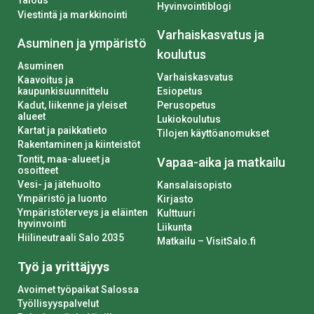
Talous
Hyvinvointiblogi
Viestintä ja markkinointi
Varhaiskasvatus ja
Asuminen ja ympäristö
koulutus
Asuminen
Varhaiskasvatus
Kaavoitus ja
kaupunkisuunnittelu
Esiopetus
Kadut, liikenne ja yleiset
Perusopetus
alueet
Lukiokoulutus
Kartat ja paikkatieto
Tilojen käyttöanomukset
Rakentaminen ja kiinteistöt
Tontit, maa-alueet ja
Vapaa-aika ja matkailu
osoitteet
Vesi- ja jätehuolto
Kansalaisopisto
Ympäristö ja luonto
Kirjasto
Ympäristöterveys ja eläinten
Kulttuuri
hyvinvointi
Liikunta
Hiilineutraali Salo 2035
Matkailu – VisitSalo.fi
Työ ja yrittäjyys
Avoimet työpaikat Salossa
Työllisyyspalvelut