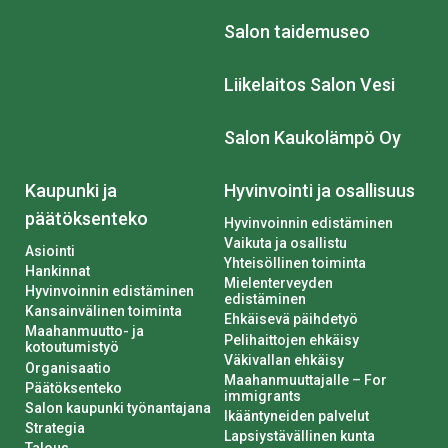
Salon taidemuseo
Liikelaitos Salon Vesi
Salon Kaukolämpö Oy
Kaupunki ja
Hyvinvointi ja osallisuus
päätöksenteko
Hyvinvoinnin edistäminen
Vaikuta ja osallistu
Asiointi
Yhteisöllinen toiminta
Hankinnat
Mielenterveyden
Hyvinvoinnin edistäminen
edistäminen
Kansainvälinen toiminta
Ehkäisevä päihdetyö
Maahanmuutto- ja
Pelihaittojen ehkäisy
kotoutumistyö
Väkivallan ehkäisy
Organisaatio
Maahanmuuttajalle – For
Päätöksenteko
immigrants
Salon kaupunki työnantajana
Ikääntyneiden palvelut
Strategia
Lapsiystävällinen kunta