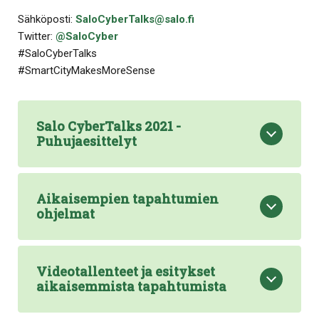
Sähköposti:
SaloCyberTalks@salo.fi
Twitter:
@SaloCyber
#SaloCyberTalks
#SmartCityMakesMoreSense
Salo CyberTalks 2021 -
Puhujaesittelyt
Aikaisempien tapahtumien
ohjelmat
Videotallenteet ja esitykset
aikaisemmista tapahtumista