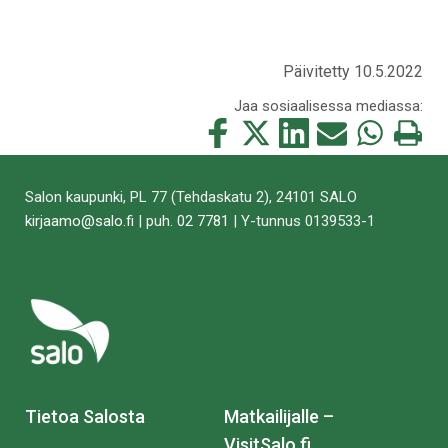
Päivitetty 10.5.2022
Jaa sosiaalisessa mediassa:
Jaa
Jaa
Jaa
Jaa
Jaa
Tulosta
tämä
tämä
tämä
tämä
tämä
tämä
Facebookissa
Twitterissä
LinkedIn:ssä
sähköpostitse
WhatsApp:ss
sivu
Salon kaupunki, PL 77 (Tehdaskatu 2), 24101 SALO
kirjaamo@salo.fi
| puh.
02 7781
| Y-tunnus 0139533-1
Tietoa Salosta
Matkailijalle –
VisitSalo.fi