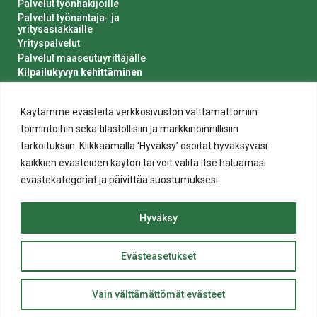
Palvelut työnhakijoille
Palvelut työnantaja- ja
yritysasiakkaille
Yrityspalvelut
Palvelut maaseutuyrittäjälle
Kilpailukyvyn kehittäminen
Luvat ja ilmoitukset
Kaupungin hankinnat
Käytämme evästeitä verkkosivuston välttämättömiin
toimintoihin sekä tilastollisiin ja markkinoinnillisiin
tarkoituksiin. Klikkaamalla ‘Hyväksy’ osoitat hyväksyväsi
kaikkien evästeiden käytön tai voit valita itse haluamasi
evästekategoriat ja päivittää suostumuksesi.
Tietosuoja
Hyväksy
Evästeiden käyttö
Saavutettavuusseloste
Evästeasetukset
ylös
© 2020 Salon kaupunki
Takaisin
Website crafted by
Evermade
.
Vain välttämättömät evästeet