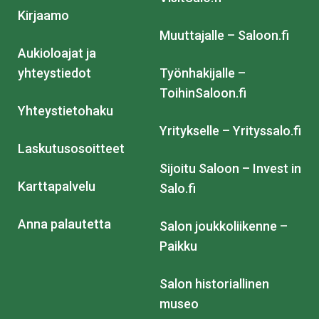
Kirjaamo
Muuttajalle – Saloon.fi
Aukioloajat ja
yhteystiedot
Työnhakijalle –
ToihinSaloon.fi
Yhteystietohaku
Yritykselle – Yrityssalo.fi
Laskutusosoitteet
Sijoitu Saloon – Invest in
Karttapalvelu
Salo.fi
Anna palautetta
Salon joukkoliikenne –
Paikku
Salon historiallinen
museo