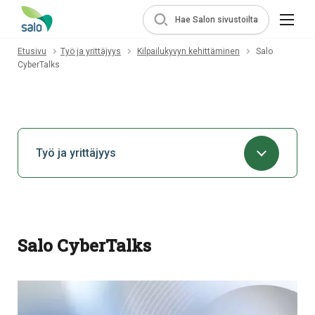
Hae Salon sivustoilta
Etusivu
Työ ja yrittäjyys
Kilpailukyvyn kehittäminen
Salo
CyberTalks
Työ ja yrittäjyys
Salo CyberTalks